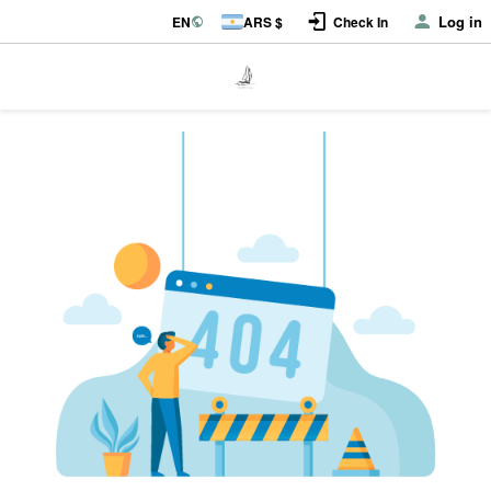
Log in
EN
ARS $
Check In