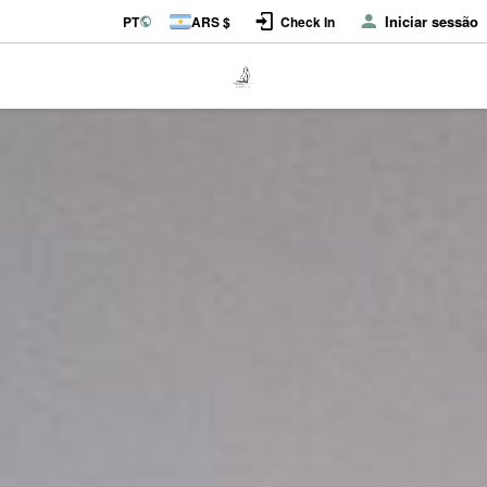
Iniciar sessão
PT
ARS $
Check In