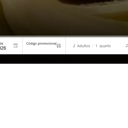
ída
Código promocional
2
Adultos
•
1
quarto
os
Localização e Co
ÇA
DESCUBRA