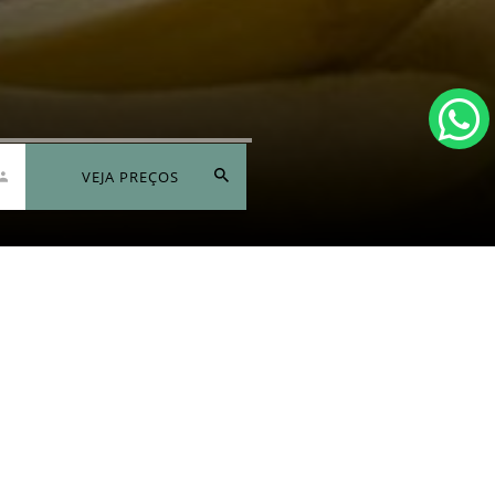
VEJA PREÇOS
ntato
Promoções
APROVEITAR