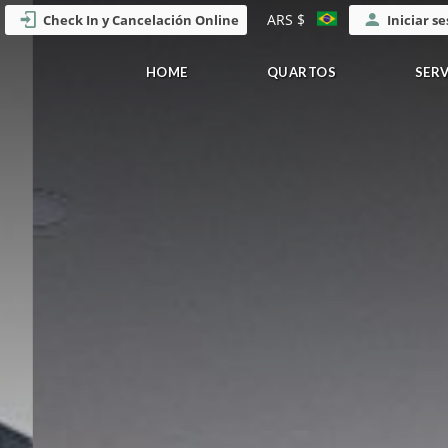
ARS $
Check In y Cancelación Online
Iniciar s
HOME
QUARTOS
SER